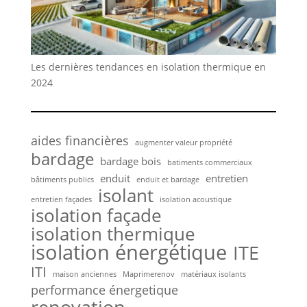
Les dernières tendances en isolation thermique en
2024
aides financières
augmenter valeur propriété
bardage
bardage bois
batiments commerciaux
enduit
entretien
bâtiments publics
enduit et bardage
isolant
entretien façades
isolation acoustique
isolation façade
isolation thermique
isolation énergétique
ITE
ITI
maison anciennes
Maprimerenov
matériaux isolants
performance énergetique
renovation