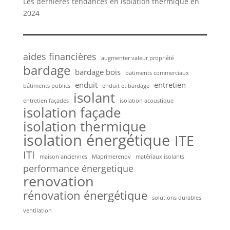
Les dernières tendances en isolation thermique en
2024
aides financières
augmenter valeur propriété
bardage
bardage bois
batiments commerciaux
enduit
entretien
bâtiments publics
enduit et bardage
isolant
entretien façades
isolation acoustique
isolation façade
isolation thermique
isolation énergétique
ITE
ITI
maison anciennes
Maprimerenov
matériaux isolants
performance énergetique
renovation
rénovation énergétique
solutions durables
ventilation