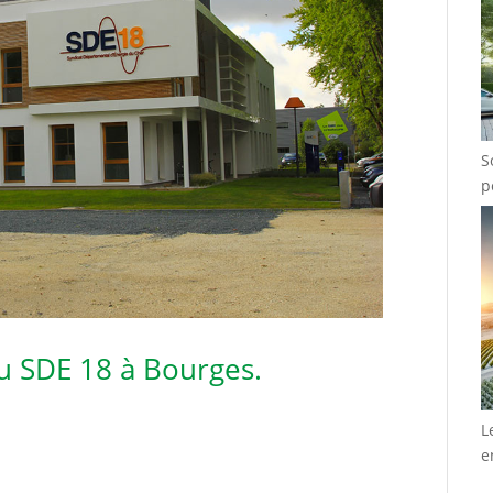
S
p
du SDE 18 à Bourges.
L
e