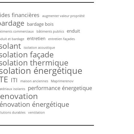
ides financières
augmenter valeur propriété
bardage
bardage bois
enduit
atiments commerciaux
bâtiments publics
entretien
duit et bardage
entretien façades
isolant
isolation acoustique
isolation façade
isolation thermique
isolation énergétique
ITE
ITI
maison anciennes
Maprimerenov
performance énergetique
tériaux isolants
renovation
énovation énergétique
lutions durables
ventilation